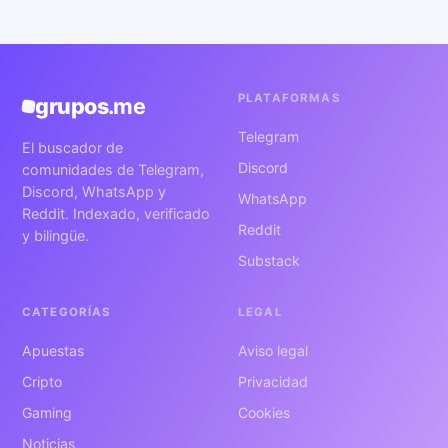
PLATAFORMAS
grupos
.me
Telegram
El buscador de
Discord
comunidades de Telegram,
Discord, WhatsApp y
WhatsApp
Reddit. Indexado, verificado
Reddit
y bilingüe.
Substack
CATEGORÍAS
LEGAL
Apuestas
Aviso legal
Cripto
Privacidad
Gaming
Cookies
Noticias