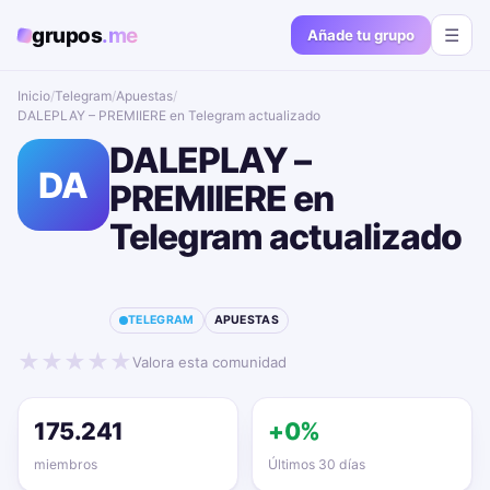
grupos
.me
☰
Añade tu grupo
Inicio
/
Telegram
/
Apuestas
/
DALEPLAY – PREMIIERE en Telegram actualizado📱🔥
DALEPLAY –
DA
PREMIIERE en
Telegram actualizado
📱🔥
TELEGRAM
APUESTAS
★
★
★
★
★
Valora esta comunidad
175.241
+0%
miembros
Últimos 30 días