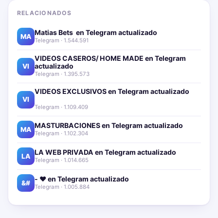
RELACIONADOS
Matias Bets ‍ en Telegram actualizado📱🔥
MA
Telegram · 1.544.591
VIDEOS CASEROS/ HOME MADE en Telegram
actualizado📱🔥
VI
Telegram · 1.395.573
VIDEOS EXCLUSIVOS en Telegram actualizado📱
🔥
VI
Telegram · 1.109.409
MASTURBACIONES en Telegram actualizado📱🔥
MA
Telegram · 1.102.304
LA WEB PRIVADA en Telegram actualizado📱🔥
LA
Telegram · 1.014.665
- ❤️ en Telegram actualizado📱🔥
&#
Telegram · 1.005.884