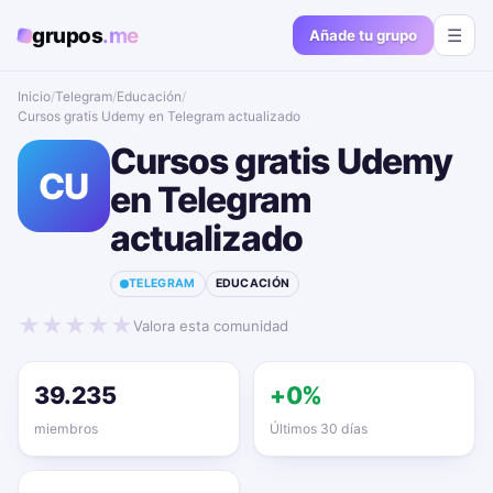
grupos
.me
☰
Añade tu grupo
Inicio
/
Telegram
/
Educación
/
Cursos gratis Udemy en Telegram actualizado📱🔥
Cursos gratis Udemy
CU
en Telegram
actualizado📱🔥
TELEGRAM
EDUCACIÓN
★
★
★
★
★
Valora esta comunidad
39.235
+0%
miembros
Últimos 30 días