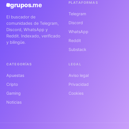
PLATAFORMAS
grupos
.me
Telegram
El buscador de
Discord
comunidades de Telegram,
Discord, WhatsApp y
WhatsApp
Reddit. Indexado, verificado
Reddit
y bilingüe.
Substack
CATEGORÍAS
LEGAL
Apuestas
Aviso legal
Cripto
Privacidad
Gaming
Cookies
Noticias