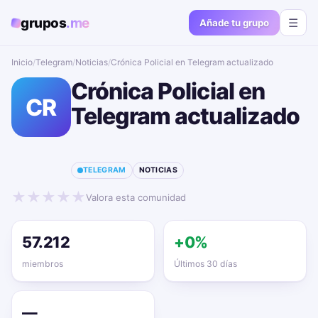
grupos
.me
☰
Añade tu grupo
Inicio
/
Telegram
/
Noticias
/
Crónica Policial en Telegram actualizado📱🔥
Crónica Policial en
CR
Telegram actualizado
📱🔥
TELEGRAM
NOTICIAS
★
★
★
★
★
Valora esta comunidad
57.212
+0%
miembros
Últimos 30 días
—