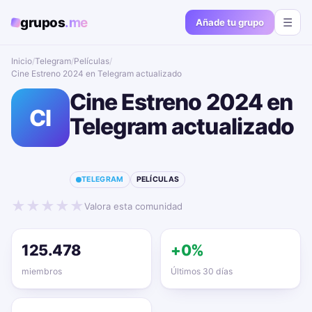
grupos
.me
☰
Añade tu grupo
Inicio
/
Telegram
/
Películas
/
Cine Estreno 2024 en Telegram actualizado📱🔥
Cine Estreno 2024 en
CI
Telegram actualizado
📱🔥
TELEGRAM
PELÍCULAS
★
★
★
★
★
Valora esta comunidad
125.478
+0%
miembros
Últimos 30 días