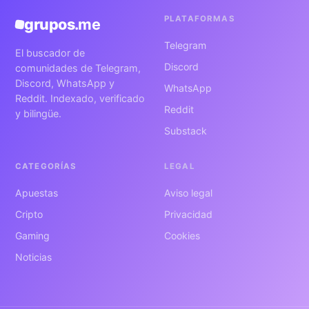
PLATAFORMAS
grupos
.me
Telegram
El buscador de
Discord
comunidades de Telegram,
Discord, WhatsApp y
WhatsApp
Reddit. Indexado, verificado
Reddit
y bilingüe.
Substack
CATEGORÍAS
LEGAL
Apuestas
Aviso legal
Cripto
Privacidad
Gaming
Cookies
Noticias