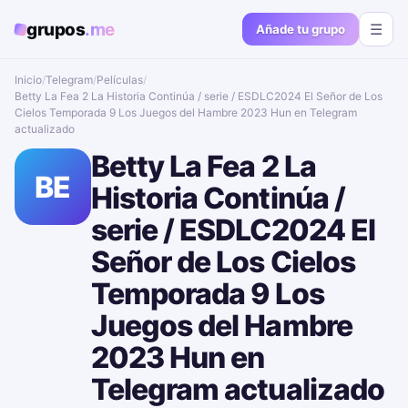
grupos
.me
☰
Añade tu grupo
Inicio
/
Telegram
/
Películas
/
Betty La Fea 2 La Historia Continúa / serie / ESDLC2024 El Señor de Los
Cielos Temporada 9 Los Juegos del Hambre 2023 Hun en Telegram
actualizado📱🔥
Betty La Fea 2 La
BE
Historia Continúa /
serie / ESDLC2024 El
Señor de Los Cielos
Temporada 9 Los
Juegos del Hambre
2023 Hun en
Telegram actualizado