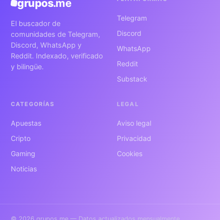
grupos
.me
Telegram
El buscador de
Discord
comunidades de Telegram,
Discord, WhatsApp y
WhatsApp
Reddit. Indexado, verificado
Reddit
y bilingüe.
Substack
CATEGORÍAS
LEGAL
Apuestas
Aviso legal
Cripto
Privacidad
Gaming
Cookies
Noticias
© 2026 grupos.me — Datos actualizados mensualmente