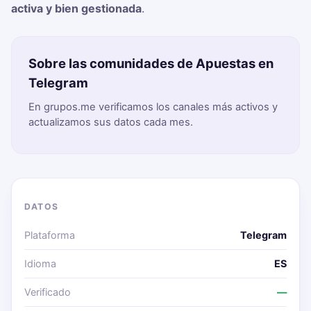
activa y bien gestionada
.
Sobre las comunidades de Apuestas en
Telegram
En grupos.me verificamos los canales más activos y
actualizamos sus datos cada mes.
DATOS
Plataforma
Telegram
Idioma
ES
Verificado
—