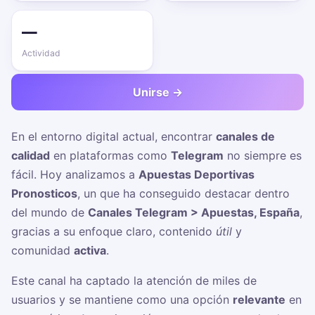
—
Actividad
Unirse →
En el entorno digital actual, encontrar
canales de
calidad
en plataformas como
Telegram
no siempre es
fácil. Hoy analizamos a
Apuestas Deportivas
Pronosticos
, un
que ha conseguido destacar dentro
del mundo de
Canales Telegram > Apuestas, España
,
gracias a su enfoque claro, contenido
útil
y
comunidad
activa
.
Este canal ha captado la atención de miles de
usuarios y se mantiene como una opción
relevante
en