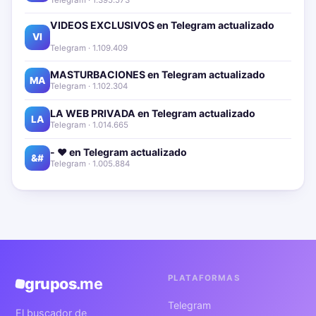
Telegram · 1.395.573
VIDEOS EXCLUSIVOS en Telegram actualizado📱
🔥
VI
Telegram · 1.109.409
MASTURBACIONES en Telegram actualizado📱🔥
MA
Telegram · 1.102.304
LA WEB PRIVADA en Telegram actualizado📱🔥
LA
Telegram · 1.014.665
- ❤️ en Telegram actualizado📱🔥
&#
Telegram · 1.005.884
PLATAFORMAS
grupos
.me
Telegram
El buscador de