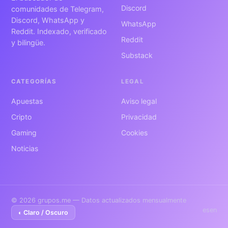
Discord
comunidades de Telegram,
Discord, WhatsApp y
WhatsApp
Reddit. Indexado, verificado
Reddit
y bilingüe.
Substack
CATEGORÍAS
LEGAL
Apuestas
Aviso legal
Cripto
Privacidad
Gaming
Cookies
Noticias
© 2026 grupos.me — Datos actualizados mensualmente
es
en
◐ Claro / Oscuro