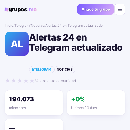
grupos
.me
☰
Añade tu grupo
Inicio
/
Telegram
/
Noticias
/
Alertas 24 en Telegram actualizado📱🔥
Alertas 24 en
AL
Telegram actualizado
📱🔥
TELEGRAM
NOTICIAS
★
★
★
★
★
Valora esta comunidad
194.073
+0%
miembros
Últimos 30 días
—