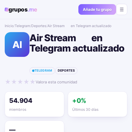
grupos
.me
☰
Añade tu grupo
Inicio
/
Telegram
/
Deportes
/
Air Stream ⚽️ en Telegram actualizado📱🔥
Air Stream ⚽️ en
AI
Telegram actualizado
📱🔥
TELEGRAM
DEPORTES
★
★
★
★
★
Valora esta comunidad
54.904
+0%
miembros
Últimos 30 días
—