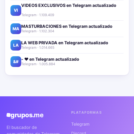
VIDEOS EXCLUSIVOS en Telegram actualizado📱
🔥
VI
Telegram · 1.109.409
MASTURBACIONES en Telegram actualizado📱🔥
MA
Telegram · 1.102.304
LA WEB PRIVADA en Telegram actualizado📱🔥
LA
Telegram · 1.014.665
- ❤️ en Telegram actualizado📱🔥
&#
Telegram · 1.005.884
PLATAFORMAS
grupos
.me
Telegram
El buscador de
Discord
comunidades de Telegram,