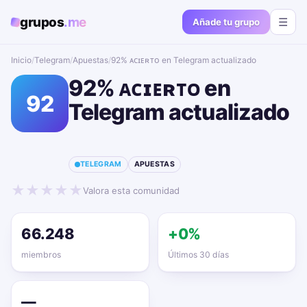
grupos
.me
☰
Añade tu grupo
Inicio
/
Telegram
/
Apuestas
/
92% ᴀᴄɪᴇʀᴛᴏ en Telegram actualizado📱🔥
92% ᴀᴄɪᴇʀᴛᴏ en
92
Telegram actualizado
📱🔥
TELEGRAM
APUESTAS
★
★
★
★
★
Valora esta comunidad
66.248
+0%
miembros
Últimos 30 días
—