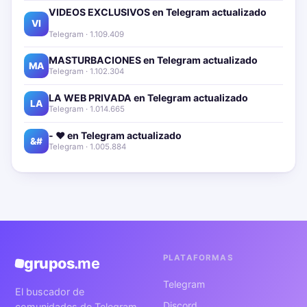
VIDEOS EXCLUSIVOS en Telegram actualizado📱
🔥
VI
Telegram · 1.109.409
MASTURBACIONES en Telegram actualizado📱🔥
MA
Telegram · 1.102.304
LA WEB PRIVADA en Telegram actualizado📱🔥
LA
Telegram · 1.014.665
- ❤️ en Telegram actualizado📱🔥
&#
Telegram · 1.005.884
PLATAFORMAS
grupos
.me
Telegram
El buscador de
Discord
comunidades de Telegram,