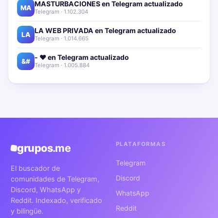
MASTURBACIONES en Telegram actualizado📱🔥
MA
Telegram · 1.102.304
LA WEB PRIVADA en Telegram actualizado📱🔥
LA
Telegram · 1.014.665
- ❤️ en Telegram actualizado📱🔥
&#
Telegram · 1.005.884
PLATAFORMAS
grupos
.me
Telegram
El buscador de
Discord
comunidades de Telegram,
Discord, WhatsApp y
WhatsApp
Reddit. Indexado, verificado
Reddit
y bilingüe.