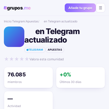
grupos
.me
☰
Añade tu grupo
Inicio
/
Telegram
/
Apuestas
/
☠️ en Telegram actualizado📱🔥
☠️ en Telegram
☠️
actualizado📱🔥
TELEGRAM
APUESTAS
★
★
★
★
★
Valora esta comunidad
76.085
+0%
miembros
Últimos 30 días
—
Actividad