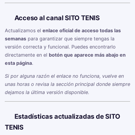
🔗
Acceso al canal SITO TENIS
Actualizamos el
enlace oficial de acceso todas las
semanas
para garantizar que siempre tengas la
versión correcta y funcional. Puedes encontrarlo
directamente en el
botón que aparece más abajo en
esta página
.
Si por alguna razón el enlace no funciona, vuelve en
unas horas o revisa la sección principal donde siempre
dejamos la última versión disponible.
📊
Estadísticas actualizadas de SITO
TENIS