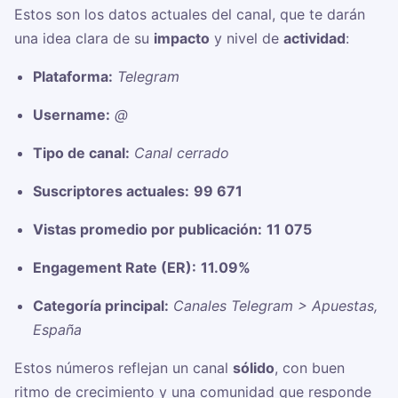
Estos son los datos actuales del canal, que te darán
una idea clara de su
impacto
y nivel de
actividad
:
Plataforma:
Telegram
Username:
@
Tipo de canal:
Canal cerrado
Suscriptores actuales:
99 671
Vistas promedio por publicación:
11 075
Engagement Rate (ER):
11.09%
Categoría principal:
Canales Telegram > Apuestas,
España
Estos números reflejan un canal
sólido
, con buen
ritmo de crecimiento y una comunidad que responde