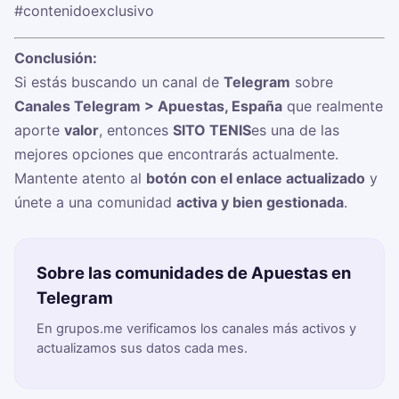
#contenidoexclusivo
Conclusión:
Si estás buscando un canal de
Telegram
sobre
Canales Telegram > Apuestas, España
que realmente
aporte
valor
, entonces
SITO TENIS
es una de las
mejores opciones que encontrarás actualmente.
Mantente atento al
botón con el enlace actualizado
y
únete a una comunidad
activa y bien gestionada
.
Sobre las comunidades de Apuestas en
Telegram
En grupos.me verificamos los canales más activos y
actualizamos sus datos cada mes.